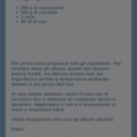
200 g di mascarpone
100 g di zucchero
3 uova
40 ml di rum
Per prima cosa preparare tutti gli ingredienti. Per
montare bene gli albumi, questi non devono
essere freddi, ma devono essere tolti dal
frigorifero e portati a temperatura ambiente
almeno 1 ora prima dell'uso.
In una ciotola sbattere i tuorli d'uovo con lo
zucchero fino a ottenere un composto denso e
spumoso. Aggiungere il rum e il mascarpone ai
tuorli e mescolare bene.
Infine incorporare con cura gli albumi sbattuti.
Fatto!