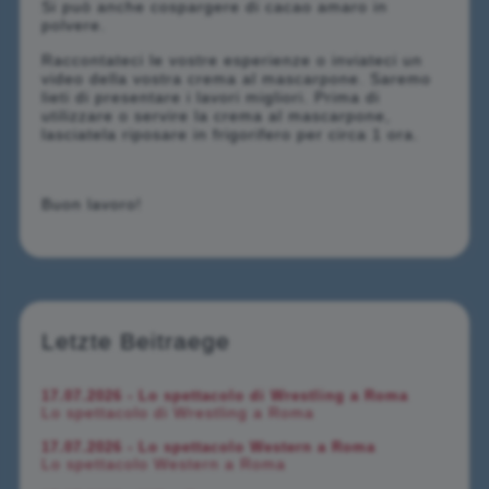
Si può anche cospargere di cacao amaro in
polvere.
Raccontateci le vostre esperienze o inviateci un
video della vostra crema al mascarpone. Saremo
lieti di presentare i lavori migliori. Prima di
utilizzare o servire la crema al mascarpone,
lasciatela riposare in frigorifero per circa 1 ora.
Buon lavoro!
Letzte Beitraege
17.07.2026 - Lo spettacolo di Wrestling a Roma
Lo spettacolo di Wrestling a Roma
17.07.2026 - Lo spettacolo Western a Roma
Lo spettacolo Western a Roma