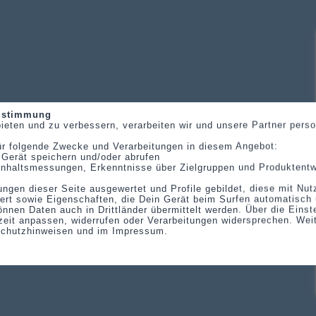
Zustimmung
ieten und zu verbessern, verarbeiten wir und unsere Partner per
ür folgende Zwecke und Verarbeitungen in diesem Angebot:
 Gerät speichern und/oder abrufen
, Inhaltsmessungen, Erkenntnisse über Zielgruppen und Produktent
ungen dieser Seite ausgewertet und Profile gebildet, diese mit Nu
ert sowie Eigenschaften, die Dein Gerät beim Surfen automatisch 
önnen Daten auch in Drittländer übermittelt werden. Über die Eins
eit anpassen, widerrufen oder Verarbeitungen widersprechen. Wei
schutzhinweisen und im Impressum.