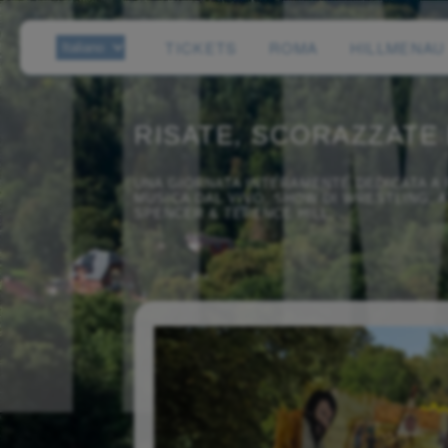
TICKETS
ROMA
HILLMENAU
RISATE, SCORAZZATE 
UNA GIORNATA INTERAMENTE DEDICATA A 
MUSICA DAL VIVO, SHOW DI WRESTLING, 
SPENCER & TERENCE HILL.