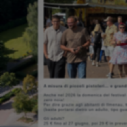
A misura di piccoli pistoleri… e grand
Anche nel 2026 la domenica del festival è
zero noia!
Per dire grazie agli abitanti di Ilmenau,
(basta portarsi dietro un adulto, tipo gu
Gli adulti?
25 € fino al 27 giugno, poi 29 € in prev