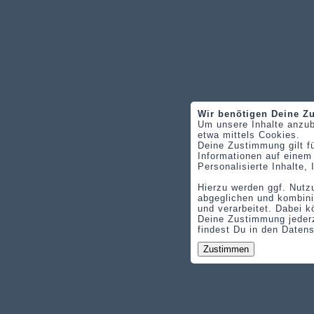
Wir benötigen Deine 
Um unsere Inhalte anzub
etwa mittels Cookies.
Deine Zustimmung gilt f
Informationen auf einem
Personalisierte Inhalte
Hierzu werden ggf. Nutz
abgeglichen und kombini
und verarbeitet. Dabei k
Deine Zustimmung jederz
findest Du in den Daten
Zustimmen