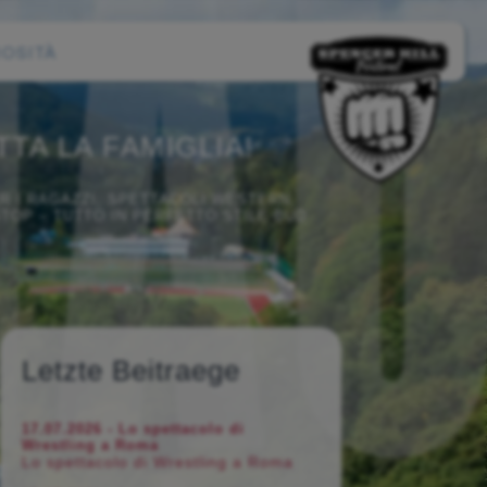
IOSITÀ
TA LA FAMIGLIA!
R I RAGAZZI, SPETTACOLI WESTERN,
STOP – TUTTO IN PERFETTO STILE BUD
Letzte Beitraege
17.07.2026 - Lo spettacolo di
Wrestling a Roma
Lo spettacolo di Wrestling a Roma