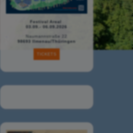
Festival Areal
03.09.- 06.09.2026
Naumannstraße 22
98693 Ilmenau/Thüringen
TICKETS