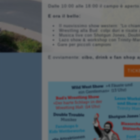
Dalle 10:00 alle 18:00 il campo è aperto…
E ora il bello:
Il nuovissimo show western:
“Lo chia
Wrestling alla Bud:
colpi duri e risate
Musica live con Shotgun Jones, Double
Lazo show & workshop con Trinity-Ma
Gare per piccoli campioni
E ovviamente:
cibo, drink e fan shop a
TICK