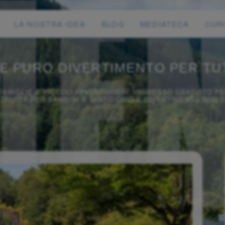
LA NOSTRA IDEA
BLOG
MEDIATECA
CUR
E PURO DIVERTIMENTO PER TUT
FAMIGLIE E PICCOLI AVVENTURIERI: INGRESSO GRATUITO PE
ATTIVITÀ PER BAMBINI E TANTO CIBO E DIVERTIMENTO NON-