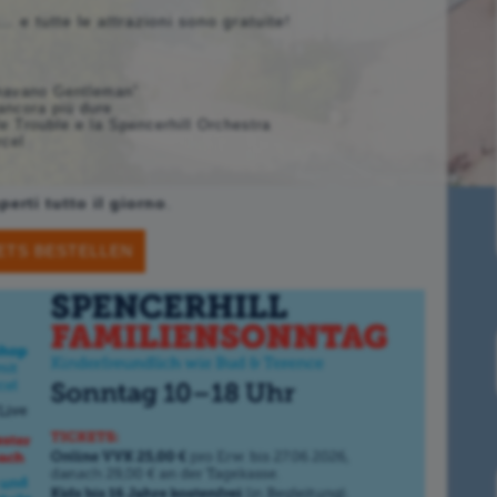
 e tutte le attrazioni sono gratuite!
mavano Gentleman”
 ancora più dure
 Trouble e la Spencerhill Orchestra
rcel
perti tutto il giorno
.
ETS BESTELLEN