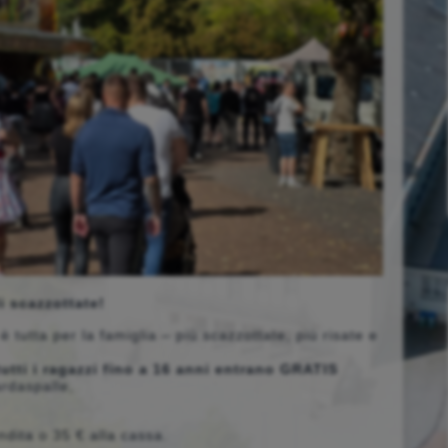
i scazzottate!
 tutta per la famiglia – più scazzottate, più risate e
tutti i ragazzi fino a 16 anni entrano GRATIS
ardaspalle,
endita o 35 € alla cassa.